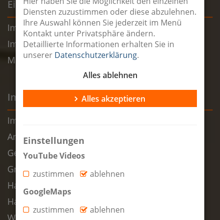
Hier haben Sie die Möglichkeit den einzelnen
Eigentümer
Diensten zuzustimmen oder diese abzulehnen.
Ihre Auswahl können Sie jederzeit im Menü
Immobilie verkaufen
Kontakt unter Privatsphäre ändern.
Immobilienbewertung
Detaillierte Informationen erhalten Sie in
unserer
Datenschutzerklärung
.
Maklertagebuch
Alles ablehnen
Immobilien
Alles akzeptieren
Immobilienübersicht
Anlageobjekt Haus
Einstellungen
Gewerbe zur Miete
YouTube Videos
Grundstück zum Kauf
zustimmen
ablehnen
Haus zum Kauf
GoogleMaps
Haus zur Miete
zustimmen
ablehnen
Wohnen auf Zeit