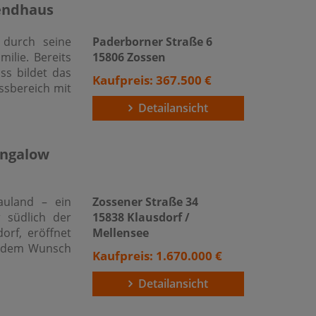
nendhaus
 durch seine
Paderborner Straße 6
ilie. Bereits
15806 Zossen
ss bildet das
Kaufpreis: 367.500 €
ssbereich mit
Detailansicht
ungalow
auland – ein
Zossener Straße 34
 südlich der
15838 Klausdorf /
dorf, eröffnet
Mellensee
nd dem Wunsch
Kaufpreis: 1.670.000 €
Detailansicht