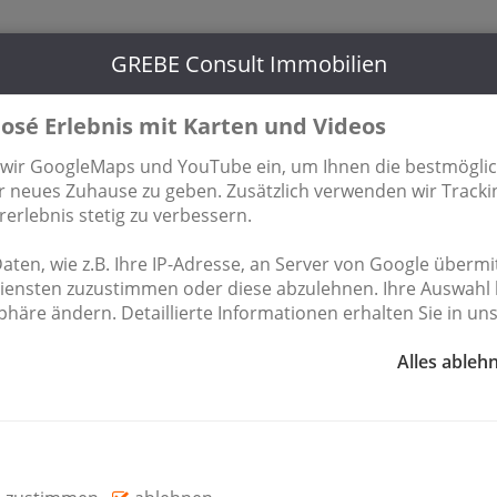
Berliner
GREBE Consult Immobilien
033702 / 681 485
15806 Zo
osé Erlebnis mit Karten und Videos
hmen
Kontakt
 wir GoogleMaps und YouTube ein, um Ihnen die bestmögli
Ihr neues Zuhause zu geben. Zusätzlich verwenden wir Track
rlebnis stetig zu verbessern.
 Haus
Gewerbe zur Miete
Grundstück zum Kauf
Haus
Wohnen auf Zeit
Wohnung zum Kauf
Wohnung zur Mi
ten, wie z.B. Ihre IP-Adresse, an Server von Google übermitt
Diensten zuzustimmen oder diese abzulehnen. Ihre Auswahl 
häre ändern. Detaillierte Informationen erhalten Sie in un
IMMOBILIENÜBERSICHT
Alles ableh