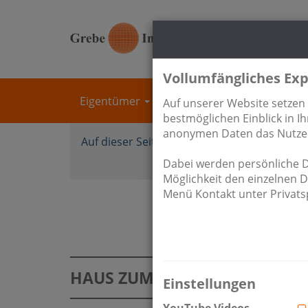
Vollumfängliches Exp
Eigentümer
Immobilien
Unterne
Auf unserer Website setzen
bestmöglichen Einblick in 
anonymen Daten das Nutzere
Auf dieser Seite finden Sie:
Anlageobjekt
Referenzen
Dabei werden persönliche Da
Möglichkeit den einzelnen 
Menü Kontakt unter Privatsp
HAUS ZUM KAUF
Einstellungen
YouTube Videos