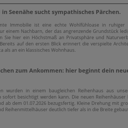
d in Seenähe sucht sympathisches Pärchen.
te Immobilie ist eine echte Wohlfühloase in ruhiger A
 nur einem Nachbarn, der das angrenzende Grundstück ledig
en Sie hier ein Höchstmaß an Privatsphäre und Naturver
Bereits auf den ersten Blick erinnert die verspielte Archi
nca als an ein klassisches Wohnhaus.
chen zum Ankommen: hier beginnt dein neu
n wurden in einem baugleichen Reihenhaus aus uns
ab sofort besichtigt werden kann. Die neuen Reihenhäuser 
nd ab dem 01.07.2026 bezugsfertig. Kleine Drehung mit gr
nd Reihenmittelhäuser deutlich tiefer als in die Breite gebau