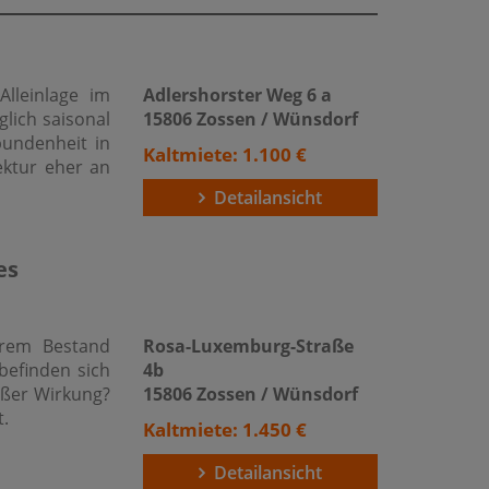
lleinlage im
Adlershorster Weg 6 a
lich saisonal
15806 Zossen / Wünsdorf
bundenheit in
Kaltmiete: 1.100 €
tektur eher an
Detailansicht
es
erem Bestand
Rosa-Luxemburg-Straße
befinden sich
4b
oßer Wirkung?
15806 Zossen / Wünsdorf
t.
Kaltmiete: 1.450 €
Detailansicht