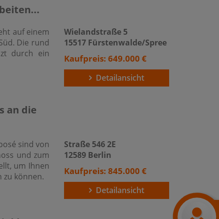
eiten...
eht auf einem
Wielandstraße 5
Süd. Die rund
15517 Fürstenwalde/Spree
zt durch ein
Kaufpreis: 649.000 €
Detailansicht
s an die
xposé sind von
Straße 546 2E
hoss und zum
12589 Berlin
llt, um Ihnen
Kaufpreis: 845.000 €
n zu können.
Detailansicht