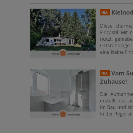
Kleino
NEU
Diese charman
Fincastil. Mit
nutzt, genieß
Ortsrandlage. 
eine kleine Fi
Vom Su
NEU
Zuhause!
Die Aufnahme
erstellt, das 
im Bau und si
In der Regel si