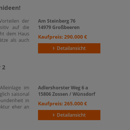
nideen!
Vorteilen der
Am Steinberg 76
itiv auf die
14979 Großbeeren
iht dem Haus
Kaufpreis: 290.000 €
tze als auch
Detailansicht
 2
lleinlage im
Adlershorster Weg 6 a
lich saisonal
15806 Zossen / Wünsdorf
bundenheit in
Kaufpreis: 265.000 €
tektur eher an
Detailansicht