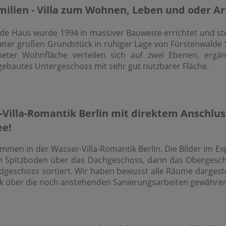
ilien - Villa zum Wohnen, Leben und oder Arb
nde Haus wurde 1994 in massiver Bauweise errichtet und st
ter großen Grundstück in ruhiger Lage von Fürstenwalde 
eter Wohnfläche verteilen sich auf zwei Ebenen, ergän
gebautes Untergeschoss mit sehr gut nutzbarer Fläche.
Villa-Romantik Berlin mit direktem Anschlus
ee!
ommen in der Wasser-Villa-Romantik Berlin. Die Bilder im E
m Spitzboden über das Dachgeschoss, dann das Obergesc
dgeschoss sortiert. Wir haben bewusst alle Räume dargeste
ck über die noch anstehenden Sanierungsarbeiten gewähre