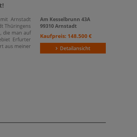
t!
mit Arnstadt
Am Kesselbrunn 43A
adt Thüringens
99310 Arnstadt
e, die man auf
Kaufpreis: 148.500 €
ebiet Erfurter
rt aus meiner
Detailansicht