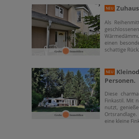
Zuhause
NEU
Als Reihenmit
geschlossene
Wärmedämmung
einen besonde
schattige Rück
Kleinod
NEU
Personen.
Diese charman
Finkastil. Mit
nutzt, genieß
Ortsrandlage. 
eine kleine Fi