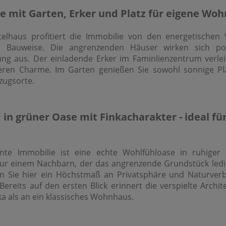
 mit Garten, Erker und Platz für eigene Woh
telhaus profitiert die Immobilie von den energetischen 
n Bauweise. Die angrenzenden Häuser wirken sich pos
 aus. Der einladende Erker im Faminlienzentrum verle
ren Charme. Im Garten genießen Sie sowohl sonnige Plä
zugsorte.
 in grüner Oase mit Finkacharakter - ideal für
te Immobilie ist eine echte Wohlfühloase in ruhiger A
 nur einem Nachbarn, der das angrenzende Grundstück ledig
en Sie hier ein Höchstmaß an Privatsphäre und Naturver
Bereits auf den ersten Blick erinnert die verspielte Archi
nka als an ein klassisches Wohnhaus.