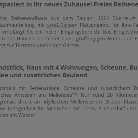
spaziert in Ihr neues Zuhause! Freies Reihe
rfrei Reihenendhaus aus dem Baujahr 1994 überzeugt
aumaufteilung mit großzügigem Platzangebot für Ihre Fam
 empfängt Sie ein heller Eingangsbereich. Das Erdgescho
um des Hauses und bietet einen großzügigen Wohn- und E
g zur Terrasse und in den Garten.
dstück, Haus mit 4 Wohnungen, Scheune, B
See und zusätzliches Bauland
dstück mit Ferienanlage, Scheune und zusätzlichem B
iches Anwesen am Mellensee** Nur rund 20 Kilometer
grenze, direkt am idyllischen Mellensee im Ortsteil Klaus
tene Gelegenheit für Menschen mit Ideen, Platzbedarf u
ben am Wasser.