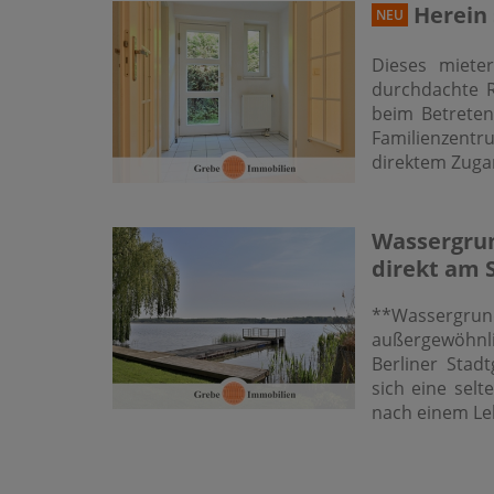
Herein 
NEU
Dieses miete
durchdachte R
beim Betreten
Familienzentr
direktem Zugan
Wassergrun
direkt am 
**Wassergrun
außergewöhnl
Berliner Stadt
sich eine sel
nach einem Le