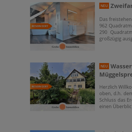
Zweifam
NEU
Das freistehe
962 Quadratme
290 Quadratm
großzügig aus
Wasser-
NEU
Müggelspr
Herzlich Willk
oben, d.h. de
Schluss das Er
einen Überbli