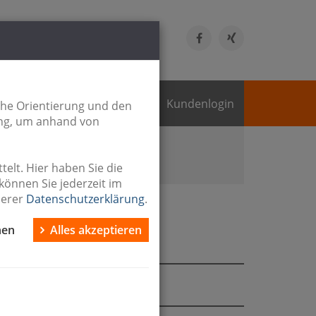
 Allee 52
ssen
Kundenlogin
che Orientierung und den
ing, um anhand von
 zum Kauf
Haus zur Miete
ete
elt. Hier haben Sie die
können Sie jederzeit im
serer
Datenschutzerklärung
.
nen
Alles akzeptieren