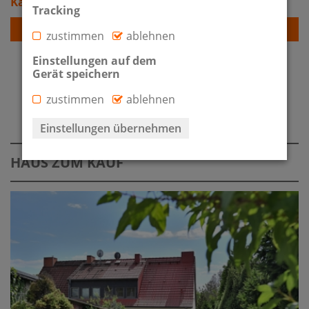
Kaufpreis: 255.000 €
Tracking
Detailansicht
zustimmen
ablehnen
Einstellungen auf dem
Gerät speichern
zustimmen
ablehnen
IMMOBILIENÜBERSICHT
Einstellungen übernehmen
HAUS ZUM KAUF