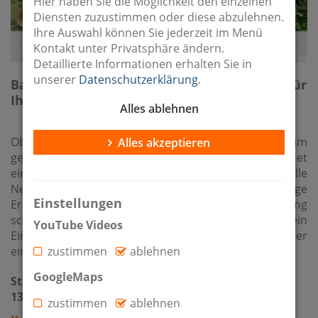
Hier haben Sie die Möglichkeit den einzelnen
Diensten zuzustimmen oder diese abzulehnen.
Ihre Auswahl können Sie jederzeit im Menü
Kontakt unter Privatsphäre ändern.
Detaillierte Informationen erhalten Sie in
unserer
Datenschutzerklärung
.
Baugrundstück mit 800 m² in Berlin-Karow für
Ihr Hausprojekt
Alles ablehnen
Objektbeschreibung: Dieses großzügige Grundstück im
Alles akzeptieren
gefragten Berliner Bezirk Pankow, Ortsteil Karow bietet
eine hervorragende Basis für individuelle
Neubauvorhaben. Die ruhige Lage, die vollständige
Einstellungen
Erschließung und die gewachsene Wohnumgebung
schaffen beste Voraussetzungen – ob für ein
YouTube Videos
Einfamilienhaus, ein Mehrgenerationenprojekt oder
eine Doppelhauslösung.
zustimmen
ablehnen
GoogleMaps
Straße 101 11
13125 Berlin / Karow
zustimmen
ablehnen