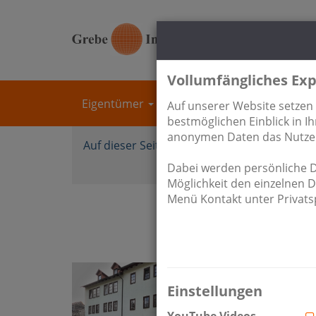
Vollumfängliches Exp
Eigentümer
Immobilien
Unterne
Auf unserer Website setzen
bestmöglichen Einblick in 
anonymen Daten das Nutzere
Auf dieser Seite finden Sie:
Anlageobjekt
Referenzen
Dabei werden persönliche Da
Möglichkeit den einzelnen 
Menü Kontakt unter Privatsp
AN
6,8 % R
NEU
Einstellungen
Wachstums
YouTube Videos