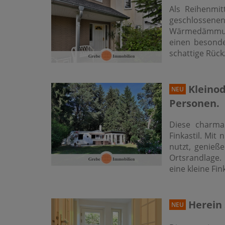
Als Reihenmit
geschlossene
Wärmedämmung
einen besonde
schattige Rück
Kleinod
NEU
Personen.
Diese charman
Finkastil. Mit
nutzt, genieß
Ortsrandlage. 
eine kleine Fi
Herein 
NEU