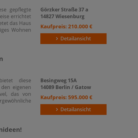
se gepflegte
Görzker Straße 37 a
ise errichtet
14827 Wiesenburg
ietet das Haus
Kaufpreis: 210.000 €
ügiges Wohnen
Detailansicht
n
bietet diese
Besingweg 15A
h den eigenen
14089 Berlin / Gatow
vel, das von
Kaufpreis: 595.000 €
rgewöhnliche
Detailansicht
nideen!