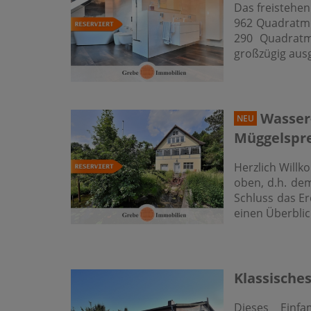
Das freistehe
962 Quadratme
290 Quadratm
großzügig aus
Wasser-
NEU
Müggelspr
Herzlich Willk
oben, d.h. de
Schluss das Er
einen Überbli
Klassisches
Dieses Einfa