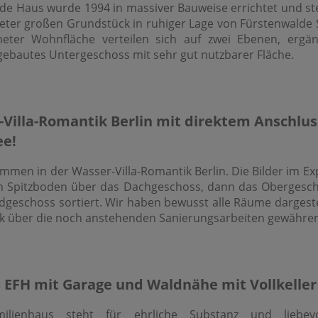
nde Haus wurde 1994 in massiver Bauweise errichtet und st
ter großen Grundstück in ruhiger Lage von Fürstenwalde 
eter Wohnfläche verteilen sich auf zwei Ebenen, ergän
gebautes Untergeschoss mit sehr gut nutzbarer Fläche.
Villa-Romantik Berlin mit direktem Anschlus
ee!
ommen in der Wasser-Villa-Romantik Berlin. Die Bilder im E
m Spitzboden über das Dachgeschoss, dann das Obergesc
dgeschoss sortiert. Wir haben bewusst alle Räume dargeste
ck über die noch anstehenden Sanierungsarbeiten gewähre
 EFH mit Garage und Waldnähe mit Vollkeller 
milienhaus steht für ehrliche Substanz und liebevo