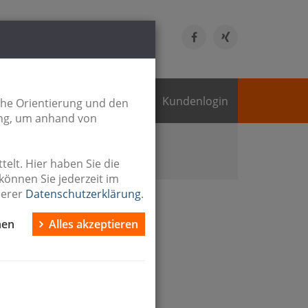
 Allee 52
ssen
Kundenlogin
che Orientierung und den
ing, um anhand von
 zum Kauf
Haus zur Miete
ete
elt. Hier haben Sie die
können Sie jederzeit im
serer
Datenschutzerklärung
.
ILM
nen
Alles akzeptieren