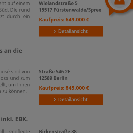
eht auf einem
Wielandstraße 5
Süd. Die rund
15517 Fürstenwalde/Spree
zt durch ein
Kaufpreis: 649.000 €
Detailansicht
s an die
xposé sind von
Straße 546 2E
hoss und zum
12589 Berlin
llt, um Ihnen
Kaufpreis: 845.000 €
n zu können.
Detailansicht
inkl. EBK.
ll gepflegte
Birkenstraße 38