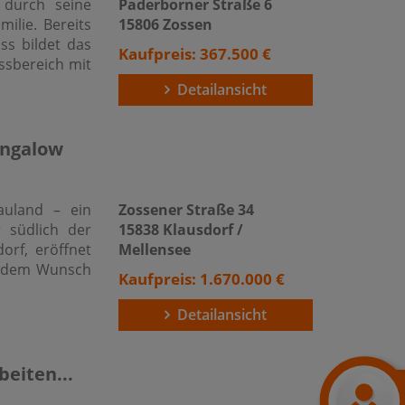
 durch seine
Paderborner Straße 6
ilie. Bereits
15806 Zossen
ss bildet das
Kaufpreis: 367.500 €
ssbereich mit
Detailansicht
ungalow
auland – ein
Zossener Straße 34
 südlich der
15838 Klausdorf /
dorf, eröffnet
Mellensee
nd dem Wunsch
Kaufpreis: 1.670.000 €
Detailansicht
eiten...