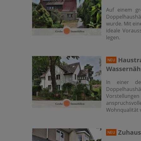
Auf einem gr
Doppelhaushälf
wurde. Mit ein
ideale Voraus
legen.
Haustr
NEU
Wassernäh
In einer der
Doppelhaushäl
Vorstellunge
anspruchsvol
Wohnqualität 
Zuhause
NEU