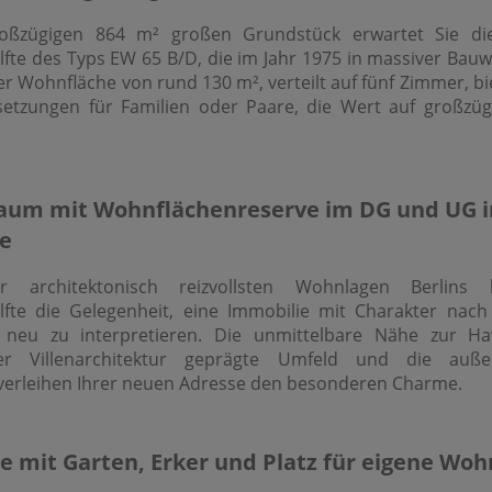
oßzügigen 864 m² großen Grundstück erwartet Sie die
te des Typs EW 65 B/D, die im Jahr 1975 in massiver Bauwe
er Wohnfläche von rund 130 m², verteilt auf fünf Zimmer, b
setzungen für Familien oder Paare, die Wert auf großz
aum mit Wohnflächenreserve im DG und UG i
e
 architektonisch reizvollsten Wohnlagen Berlins 
fte die Gelegenheit, eine Immobilie mit Charakter nac
n neu zu interpretieren. Die unmittelbare Nähe zur Ha
ler Villenarchitektur geprägte Umfeld und die auße
verleihen Ihrer neuen Adresse den besonderen Charme.
 mit Garten, Erker und Platz für eigene Woh