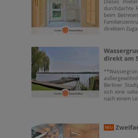
Dieses miete
durchdachte R
beim Betreten
Familienzentr
direktem Zugan
Wassergrun
direkt am 
**Wassergrun
außergewöhnl
Berliner Stadt
sich eine sel
nach einem Le
Zweifam
NEU