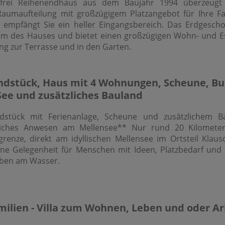
rfrei Reihenendhaus aus dem Baujahr 1994 überzeugt
aumaufteilung mit großzügigem Platzangebot für Ihre Fam
 empfängt Sie ein heller Eingangsbereich. Das Erdgescho
um des Hauses und bietet einen großzügigen Wohn- und E
g zur Terrasse und in den Garten.
dstück, Haus mit 4 Wohnungen, Scheune, B
See und zusätzliches Bauland
dstück mit Ferienanlage, Scheune und zusätzlichem B
iches Anwesen am Mellensee** Nur rund 20 Kilometer
grenze, direkt am idyllischen Mellensee im Ortsteil Klaus
tene Gelegenheit für Menschen mit Ideen, Platzbedarf u
ben am Wasser.
ilien - Villa zum Wohnen, Leben und oder Arb