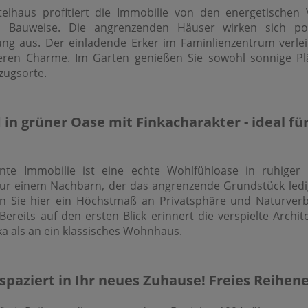
telhaus profitiert die Immobilie von den energetischen 
n Bauweise. Die angrenzenden Häuser wirken sich pos
 aus. Der einladende Erker im Faminlienzentrum verle
ren Charme. Im Garten genießen Sie sowohl sonnige Plä
zugsorte.
 in grüner Oase mit Finkacharakter - ideal für
te Immobilie ist eine echte Wohlfühloase in ruhiger A
 nur einem Nachbarn, der das angrenzende Grundstück ledig
en Sie hier ein Höchstmaß an Privatsphäre und Naturver
Bereits auf den ersten Blick erinnert die verspielte Archi
nka als an ein klassisches Wohnhaus.
spaziert in Ihr neues Zuhause! Freies Reihe