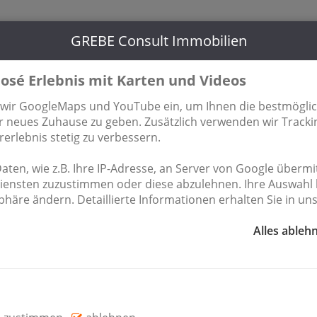
Berliner
GREBE Consult Immobilien
033702 / 681 485
15806 Zo
osé Erlebnis mit Karten und Videos
hmen
Kontakt
 wir GoogleMaps und YouTube ein, um Ihnen die bestmögli
Ihr neues Zuhause zu geben. Zusätzlich verwenden wir Track
rlebnis stetig zu verbessern.
 Haus
Gewerbe zur Miete
Grundstück zum Kauf
Haus
Wohnen auf Zeit
Wohnung zum Kauf
Wohnung zur Mi
ten, wie z.B. Ihre IP-Adresse, an Server von Google übermitt
Diensten zuzustimmen oder diese abzulehnen. Ihre Auswahl 
häre ändern. Detaillierte Informationen erhalten Sie in un
LAGEOBJEKT HAUS IN STADT
Alles ableh
endite gepaart mit sicherer Mietstaffel und
plus!