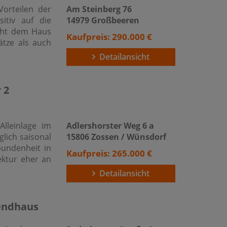
Vorteilen der
Am Steinberg 76
itiv auf die
14979 Großbeeren
iht dem Haus
Kaufpreis: 290.000 €
tze als auch
Detailansicht
 2
lleinlage im
Adlershorster Weg 6 a
lich saisonal
15806 Zossen / Wünsdorf
bundenheit in
Kaufpreis: 265.000 €
tektur eher an
Detailansicht
nendhaus