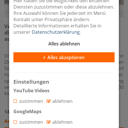
Hier haben Sie die Möglichkeit den einzelnen
Diensten zuzustimmen oder diese abzulehnen.
Ihre Auswahl können Sie jederzeit im Menü
Kontakt unter Privatsphäre ändern.
Detaillierte Informationen erhalten Sie in
Verkauft:
Diese attraktive Kapitalanlage
unserer
Datenschutzerklärung
.
direkt in Brandenburg an der Havel wartet
auf Sie!
Alles ablehnen
Die vermietete Etagenwohnung mit 60 m² und drei
Alles akzeptieren
Zimmern befindet sich im 1. OG eines gepflegten
fünfgeschossigen Mehrfamilienhauses mit fünf
Hauseingängen. Das Gebäude wurde 1970 errichtet,
später saniert und mit einer Wärmedämmung
Einstellungen
versehen. Vor dem Haus verläuft eine kleine, auf 30
YouTube Videos
km/ h beschränkte Anliegerstraße.
zustimmen
ablehnen
GoogleMaps
14770 Brandenburg
Angebotspreis: 87.000 €
zustimmen
ablehnen