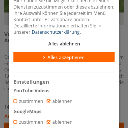
Hier haben Sie die Möglichkeit den einzelnen
Diensten zuzustimmen oder diese abzulehnen.
Ihre Auswahl können Sie jederzeit im Menü
Kontakt unter Privatsphäre ändern.
Detaillierte Informationen erhalten Sie in
unserer
Datenschutzerklärung
.
Verkauft:
XXL Immobilie mit direktem
Anschluss an Berlin!
Alles ablehnen
Das teilunterkellerte Zweifamilienhaus befindet sich am
Alles akzeptieren
Ende einer ruhigen Sackgasse in Nuthe-Urstromtal,
Ortsteil Jänickendorf, auf einem Grundstück mit ca.
1.000 m². Über die B 101 gelangen Sie in Kürze nach
Einstellungen
Berlin. Ein Teilbereich (Wohnung 1) des Hauses wurde
ca. 1930 erbaut und im Jahr 2010 komplett saniert.
YouTube Videos
zustimmen
ablehnen
14947 Nuthe-Urstromtal / Jänickendorf
GoogleMaps
Angebotspreis: 575.000 €
zustimmen
ablehnen
Detailansicht