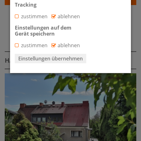
Tracking
zustimmen
ablehnen
Einstellungen auf dem
IMMOBILIENÜBERSICHT
Gerät speichern
zustimmen
ablehnen
Einstellungen übernehmen
HAUS ZUM KAUF