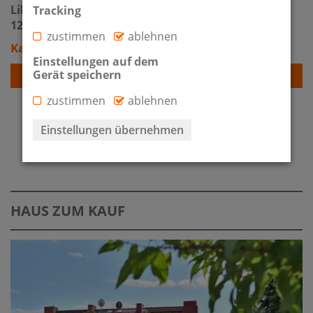
Lilienthalstraße 2
Tracking
12529 Schönefeld / Waltersdorf
zustimmen
ablehnen
Kaltmiete: 17 €
Einstellungen auf dem
Gerät speichern
Detailansicht
zustimmen
ablehnen
Einstellungen übernehmen
IMMOBILIENÜBERSICHT
HAUS ZUM KAUF