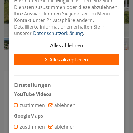
Hier haben Sie die Möglichkeit den einzelnen
Diensten zuzustimmen oder diese abzulehnen.
Ihre Auswahl können Sie jederzeit im Menü
Kontakt unter Privatsphäre ändern.
Detaillierte Informationen erhalten Sie in
unserer
Datenschutzerklärung
.
Alles ablehnen
Bildergalerie im Vollbild
Alles akzeptieren
Einstellungen
Kaltmiete
Zimmer
Etagen
YouTube Videos
1.650 €
4
2
zustimmen
ablehnen
GoogleMaps
Wohnfläche
Grundstück
2
2
107 m
450 m
zustimmen
ablehnen