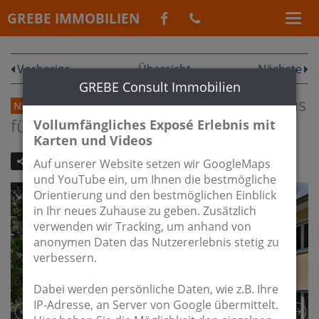
GREBE IMMOBILIEN
Vorherige
Übersicht
Nächste
GREBE Consult Immobilien
Selten so passend: Reihenendhaus
NEU
für Familien in ruhiger Lage!
Vollumfängliches Exposé Erlebnis mit
Karten und Videos
WEITEREMPFEHLEN
EXPOSE
Auf unserer Website setzen wir GoogleMaps
und YouTube ein, um Ihnen die bestmögliche
Orientierung und den bestmöglichen Einblick
in Ihr neues Zuhause zu geben. Zusätzlich
verwenden wir Tracking, um anhand von
anonymen Daten das Nutzererlebnis stetig zu
verbessern.
Dabei werden persönliche Daten, wie z.B. Ihre
IP-Adresse, an Server von Google übermittelt.