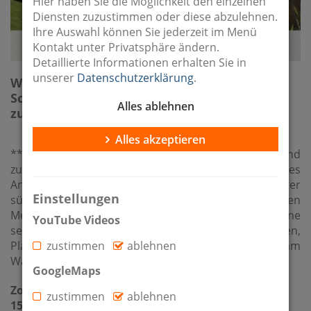
Hier haben Sie die Möglichkeit den einzelnen
Diensten zuzustimmen oder diese abzulehnen.
Ihre Auswahl können Sie jederzeit im Menü
Kontakt unter Privatsphäre ändern.
Detaillierte Informationen erhalten Sie in
unserer
Datenschutzerklärung
.
Wassergrundstück, Haus mit 4 Wohnungen,
Scheune, Bungalow direkt am See und
Alles ablehnen
zusätzliches Bauland
Alles akzeptieren
**Wassergrundstück mit Ferienanlage, Scheune und
zusätzlichem Bauland – ein außergewöhnliches
Anwesen am Mellensee** Nur rund 20 Kilometer
Einstellungen
südlich der Berliner Stadtgrenze, direkt am idyllischen
Mellensee im Ortsteil Klausdorf, eröffnet sich eine
YouTube Videos
seltene Gelegenheit für Menschen mit Ideen,
Platzbedarf und dem Wunsch nach einem Leben am
zustimmen
ablehnen
Wasser.
GoogleMaps
Zossener Straße 34
zustimmen
ablehnen
15838 Klausdorf / Mellensee