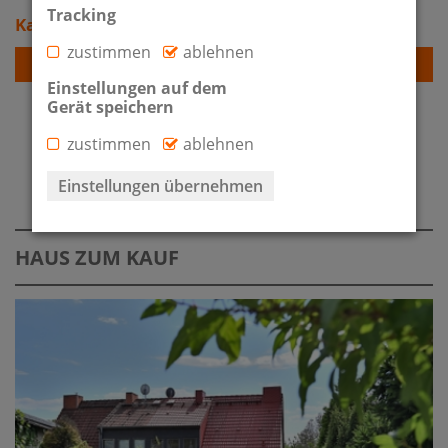
Tracking
Kaufpreis: 1.670.000 €
zustimmen
ablehnen
Detailansicht
Einstellungen auf dem
Gerät speichern
zustimmen
ablehnen
IMMOBILIENÜBERSICHT
Einstellungen übernehmen
HAUS ZUM KAUF