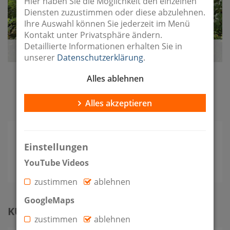
Hier haben Sie die Möglichkeit den einzelnen
Diensten zuzustimmen oder diese abzulehnen.
Ihre Auswahl können Sie jederzeit im Menü
Kontakt unter Privatsphäre ändern.
Detaillierte Informationen erhalten Sie in
unserer
Datenschutzerklärung
.
Alles ablehnen
Bildergalerie im Vollbild
Alles akzeptieren
Einstellungen
Angebotspreis
Grundstück
YouTube Videos
2
50.350 €
530 m
zustimmen
ablehnen
GoogleMaps
KUNDENFEEDBACK
zustimmen
ablehnen