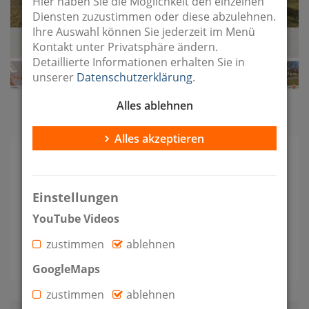
Hier haben Sie die Möglichkeit den einzelnen
Diensten zuzustimmen oder diese abzulehnen.
Ihre Auswahl können Sie jederzeit im Menü
Kontakt unter Privatsphäre ändern.
Detaillierte Informationen erhalten Sie in
unserer
Datenschutzerklärung
.
Alles ablehnen
Bildergalerie im Vollbild
Alles akzeptieren
Kaltmiete
Zimmer
Etage
Einstellungen
633 €
3
3
YouTube Videos
zustimmen
ablehnen
Wohnfläche
2
115 m
GoogleMaps
zustimmen
ablehnen