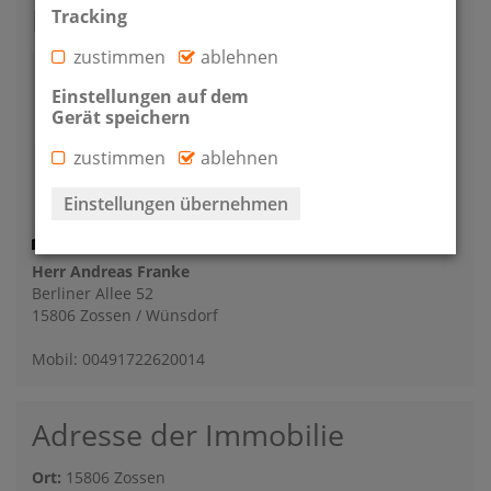
Kontakt
Tracking
zustimmen
ablehnen
Einstellungen auf dem
Gerät speichern
zustimmen
ablehnen
Einstellungen übernehmen
Herr Andreas Franke
Berliner Allee 52
15806 Zossen / Wünsdorf
Mobil: 00491722620014
Adresse der Immobilie
Ort:
15806 Zossen