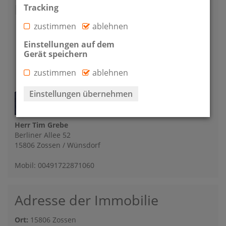
Kontakt
Tracking
zustimmen
ablehnen
Einstellungen auf dem
Gerät speichern
zustimmen
ablehnen
Einstellungen übernehmen
Herr Tim Grebe
Berliner Allee 52
15806 Zossen / Wünsdorf
Mobil: 00491722871060
Adresse der Immobilie
Ort:
15806 Zossen