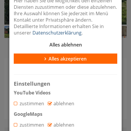
Hier haben Sie die Möglichkeit den einzelnen
Diensten zuzustimmen oder diese abzulehnen.
Ihre Auswahl können Sie jederzeit im Menü
Kontakt unter Privatsphäre ändern.
Detaillierte Informationen erhalten Sie in
unserer
Datenschutzerklärung
.
Alles ablehnen
Bildergalerie im Vollbild
Alles akzeptieren
Kaltmiete
Zimmer
Etagen
Einstellungen
1.500 €
4
2
YouTube Videos
zustimmen
ablehnen
Wohnfläche
Grundstück
2
2
108 m
650 m
GoogleMaps
zustimmen
ablehnen