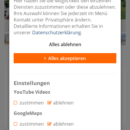
Hier haben Sie die Möglichkeit den einzelnen
Diensten zuzustimmen oder diese abzulehnen.
Ihre Auswahl können Sie jederzeit im Menü
Kontakt unter Privatsphäre ändern.
Detaillierte Informationen erhalten Sie in
unserer
Datenschutzerklärung
.
Alles ablehnen
Bildergalerie im Vollbild
Alles akzeptieren
Einstellungen
Kaltmiete
Zimmer
Etage
YouTube Videos
828 €
2
1
zustimmen
ablehnen
Wohnfläche
GoogleMaps
2
72 m
zustimmen
ablehnen