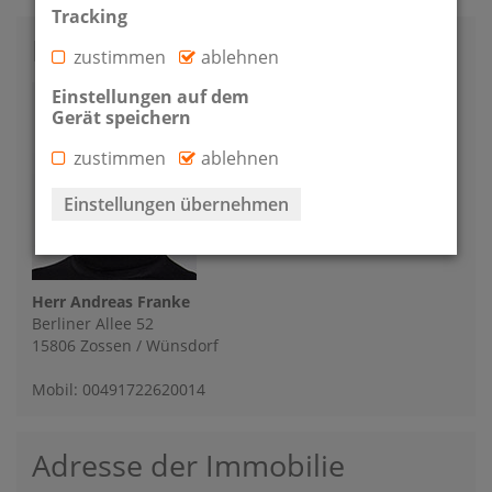
Tracking
Kontakt
zustimmen
ablehnen
Einstellungen auf dem
Gerät speichern
zustimmen
ablehnen
Einstellungen übernehmen
Herr Andreas Franke
Berliner Allee 52
15806 Zossen / Wünsdorf
Mobil: 00491722620014
Adresse der Immobilie