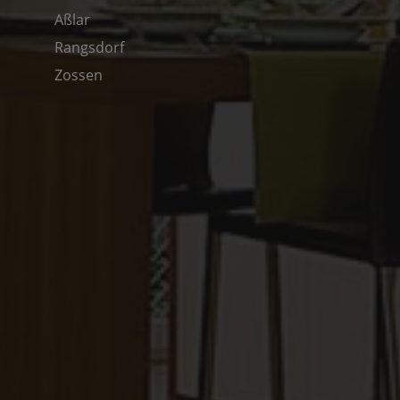
Aßlar
Rangsdorf
Zossen