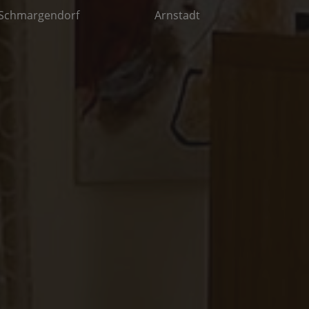
/ Schmargendorf
Arnstadt