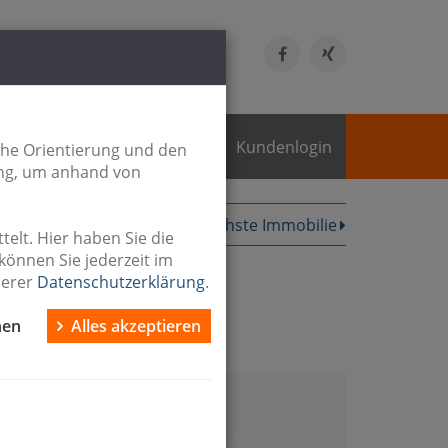
 Allee 52
ssen
Kundenlogin
che Orientierung und den
ing, um anhand von
Nächste
Immobilie
elt. Hier haben Sie die
können Sie jederzeit im
n
serer
Datenschutzerklärung
.
nen
Alles akzeptieren
Kontakt