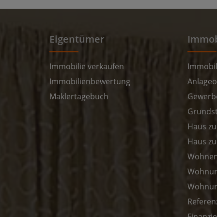
Eigentümer
Immob
Immobilie verkaufen
Immobil
Immobilienbewertung
Anlageo
Maklertagebuch
Gewerbe
Grundst
Haus zu
Haus zu
Wohnen 
Wohnun
Wohnung
Referen
Finanzi