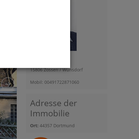
Herr Tim Grebe
Berliner Allee 52
15806 Zossen / Wünsdorf
Mobil: 00491722871060
Adresse der
Immobilie
Ort:
44357 Dortmund