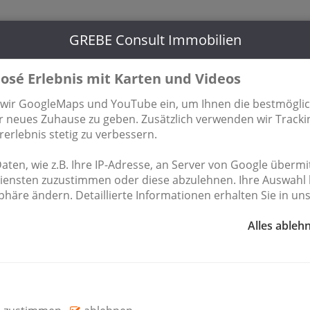
Berliner
GREBE Consult Immobilien
033702 / 681 485
15806 Zo
osé Erlebnis mit Karten und Videos
hmen
Kontakt
 wir GoogleMaps und YouTube ein, um Ihnen die bestmögli
Ihr neues Zuhause zu geben. Zusätzlich verwenden wir Track
rlebnis stetig zu verbessern.
Immobilienübersicht
ten, wie z.B. Ihre IP-Adresse, an Server von Google übermitt
Diensten zuzustimmen oder diese abzulehnen. Ihre Auswahl 
familienhaus mit 8 Wohnungen i
häre ändern. Detaillierte Informationen erhalten Sie in un
ge sucht neuen Eigentümer!
Alles ableh