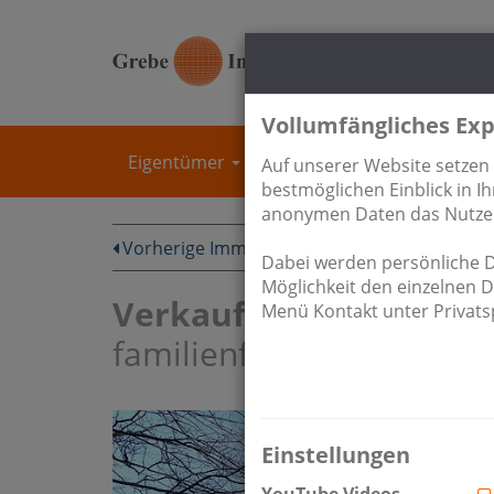
Vollumfängliches Exp
Eigentümer
Immobilien
Unterne
Auf unserer Website setzen
bestmöglichen Einblick in 
anonymen Daten das Nutzere
Vorherige
Immobilie
Dabei werden persönliche Da
Möglichkeit den einzelnen 
Verkauft:
Solides Mehr
Menü Kontakt unter Privatsp
familienfreundlicher La
Einstellungen
YouTube Videos